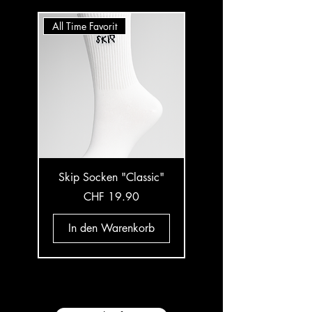
All Time Favorit
coming soon.
Skip Socken "Classic"
Preis
CHF 19.90
In den Warenkorb
Nicht verfügbar