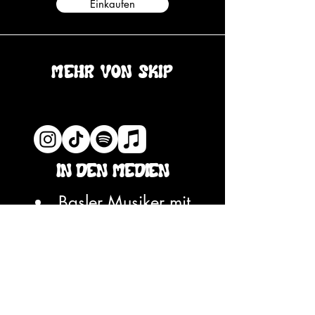
Einkaufen
mehr von skip
in den Medien
Basler Musiker mit
ADHS
(BAZ; Mai 2026)
«Hätt ich doch» auf
ESC-Bühne
(20min; Mai
2025)